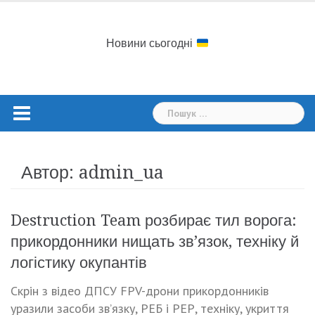
Skip
to
content
Новини сьогодні
Пошук:
Автор:
admin_ua
Destruction Team розбирає тил ворога:
прикордонники нищать зв’язок, техніку й
логістику окупантів
Скрін з відео ДПСУ FPV-дрони прикордонників
уразили засоби зв’язку, РЕБ і РЕР, техніку, укриття