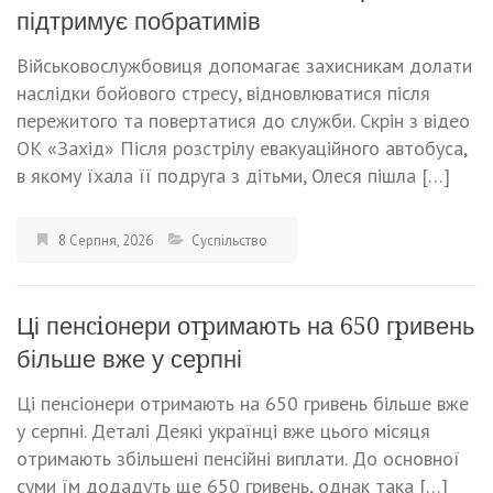
підтримує побратимів
Військовослужбовиця допомагає захисникам долати
наслідки бойового стресу, відновлюватися після
пережитого та повертатися до служби. Скрін з відео
ОК «Захід» Після розстрілу евакуаційного автобуса,
в якому їхала її подруга з дітьми, Олеся пішла […]
8 Серпня, 2026
Суспільство
Ці пенciонери отpимають на 650 гpивень
більше вже у сеpпні
Ці пенсіонери отримають на 650 гривень більше вже
у серпні. Деталі Деякі українці вже цього місяця
отримають збільшені пенсійні виплати. До основної
суми їм додадуть ще 650 гривень, однак така […]