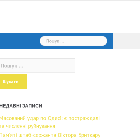
Пошук:
ошук:
НЕДАВНІ ЗАПИСИ
Масований удар по Одесі: є постраждалі
та численні руйнування
Пам’яті штаб-сержанта Віктора Бриткару