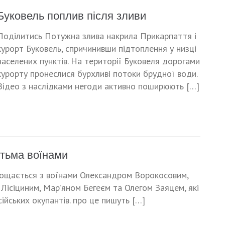
Буковель поплив після зливи
Поділитись Потужна злива накрила Прикарпаття і
курорт Буковель, спричинивши підтоплення у низці
населених пунктів. На території Буковеля дорогами
курорту пронеслися бурхливі потоки брудної води.
Відео з наслідками негоди активно поширюють […]
стьма воїнами
прощається з воїнами Олександром Ворокосовим,
Лісіциним, Марʼяном Бегеєм та Олегом Заяцем, які
ійських окупантів. про це пишуть […]