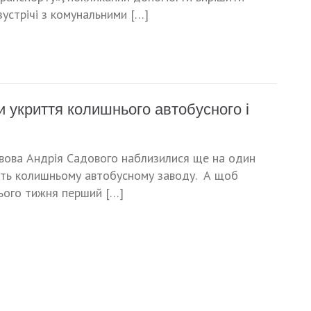
 зустрічі з комунальними […]
и укриття колишнього автобусного і
ьвова Андрія Садового наблизилися ще на один
ежать колишньому автобусному заводу. А щоб
ього тижня перший […]