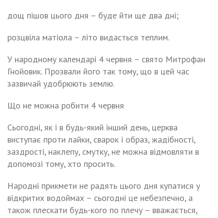
дощ пішов цього дня – буде йти ще два дні;
розцвіла матіола – літо видасться теплим.
У народному календарі 4 червня – свято Митрофан
Гнойовик. Прозвали його так тому, що в цей час
зазвичай удобрюють землю.
Що не можна робити 4 червня
Сьогодні, як і в будь-який інший день, церква
виступає проти лайки, сварок і образ, жадібності,
заздрості, наклепу, смутку, не можна відмовляти в
допомозі тому, хто просить.
Народні прикмети не радять цього дня купатися у
відкритих водоймах – сьогодні це небезпечно, а
також плескати будь-кого по плечу – вважається,