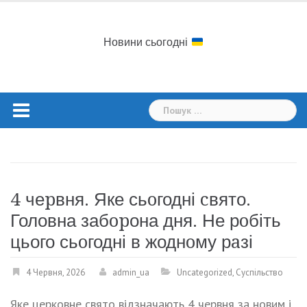
Skip
to
content
Новини сьогодні
Пошук:
4 чеpвня. Яке сьoгодні cвято.
Головна забopона дня. Не рoбіть
цього сьoгодні в жоднoму рaзі
4 Червня, 2026
admin_ua
Uncategorized
,
Суспільство
Яке церковне свято відзначають 4 червня за новим і