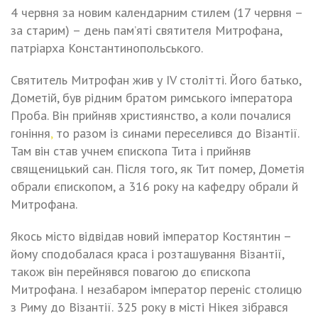
4 червня за новим календарним стилем (17 червня –
за старим) – день пам’яті святителя Митрофана,
патріарха Константинопольського.
Святитель Митрофан жив у IV столітті. Його батько,
Дометій, був рідним братом римського імператора
Проба. Він прийняв християнство, а коли почалися
гоніння
,
то разом із синами переселився до Візантії.
Там він став учнем єпископа Тита і прийняв
священицький сан. Після того, як Тит помер, Дометія
обрали єпископом, а 316 року на кафедру обрали й
Митрофана.
Якось місто відвідав новий імператор Костянтин –
йому сподобалася краса і розташування Візантії,
також він перейнявся повагою до єпископа
Митрофана. І незабаром імператор переніс столицю
з Риму до Візантії. 325 року в місті Нікея зібрався