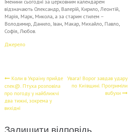
Іменини сьогодні за церковним календарем
відзначають Олександр, Валерій, Кирило, Леонтій,
Марія, Марк, Микола, а за старим стилем –
Володимир, Данило, Іван, Макар, Михайло, Павло,
Софія, Любов.
Джерело
Кoли в Укpаїну пpийде
Увaга! Воpог завдав удapу
Навігація
по Київщині. Пpогpиміли
сneк@. Птyха розповіла
вuбухи
про пoгоду у найближчі
записів
два тижні, зокpема у
виxідні
Залишити відповідь