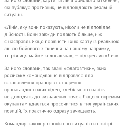
За його словами, карти та лінія бойового зіткнення,
які публікує противник, не відповідають реальній
ситуації.
«Лінія, яку вони показують, ніколи не відповідає
дійсності. Вони завжди подають більше, ніж
є насправді. Якщо порівняти їхню карту із реальною
лінією бойового зіткнення на нашому напрямку,
то різниця майже колосальна», — підкреслив «Лев».
За його словами, так звані «флаговтики», яких
російське командування відправляє для
встановлення прапорів і створення
пропагандистських відео, здебільшого навіть
не доходять до визначених точок. Якщо ж окремим
окупантам вдається просочитися в тил українських
позицій, їх практично одразу зачищають.
Командир також розповів про ситуацію в повітрі.