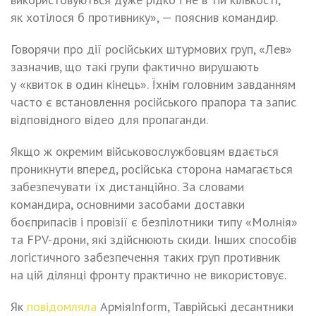
як хотілося б противнику», — пояснив командир.
Говорячи про дії російських штурмових груп, «Лев»
зазначив, що такі групи фактично вирушають
у «квиток в один кінець». Їхнім головним завданням
часто є встановлення російського прапора та запис
відповідного відео для пропаганди.
Якщо ж окремим військовослужбовцям вдається
проникнути вперед, російська сторона намагається
забезпечувати їх дистанційно. За словами
командира, основними засобами доставки
боєприпасів і провізії є безпілотники типу «Молнія»
та FPV-дрони, які здійснюють скиди. Інших способів
логістичного забезпечення таких груп противник
на цій ділянці фронту практично не використовує.
Як
повідомляла
АрміяInform, Таврійські десантники