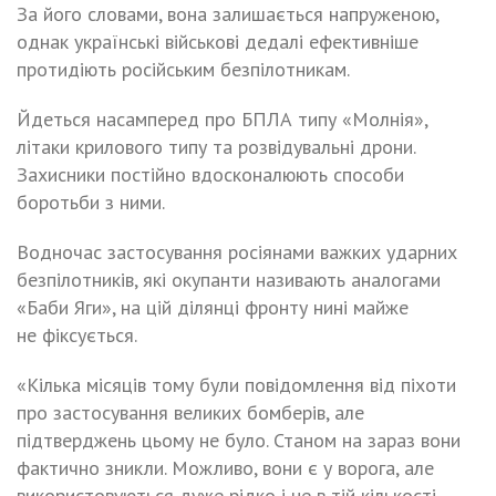
За його словами, вона залишається напруженою,
однак українські військові дедалі ефективніше
протидіють російським безпілотникам.
Йдеться насамперед про БПЛА типу «Молнія»,
літаки крилового типу та розвідувальні дрони.
Захисники постійно вдосконалюють способи
боротьби з ними.
Водночас застосування росіянами важких ударних
безпілотників, які окупанти називають аналогами
«Баби Яги», на цій ділянці фронту нині майже
не фіксується.
«Кілька місяців тому були повідомлення від піхоти
про застосування великих бомберів, але
підтверджень цьому не було. Станом на зараз вони
фактично зникли. Можливо, вони є у ворога, але
використовуються дуже рідко і не в тій кількості,