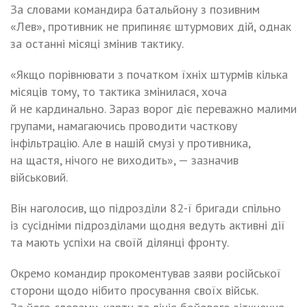
За словами командира батальйону з позивним
«Лев», противник не припиняє штурмових дій, однак
за останні місяці змінив тактику.
«Якщо порівнювати з початком їхніх штурмів кілька
місяців тому, то тактика змінилася, хоча
й не кардинально. Зараз ворог діє переважно малими
групами, намагаючись проводити часткову
інфільтрацію. Але в нашій смузі у противника,
на щастя, нічого не виходить», — зазначив
військовий.
Він наголосив, що підрозділи 82-ї бригади спільно
із сусідніми підрозділами щодня ведуть активні дії
та мають успіхи на своїй ділянці фронту.
Окремо командир прокоментував заяви російської
сторони щодо нібито просування своїх військ.