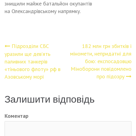
знищили майже батальйон окупантів
на Олександрівському напрямку.
Підрозділи СБС
182 млн грн збитків і
Навігація
міномети, непридатні для
уразили ще дев’ять
бою: експосадовцю
паливних танкерів
записів
Міноборони повідомлено
«тіньового флоту» рф в
про підозру
Азовському морі
Залишити відповідь
Коментар