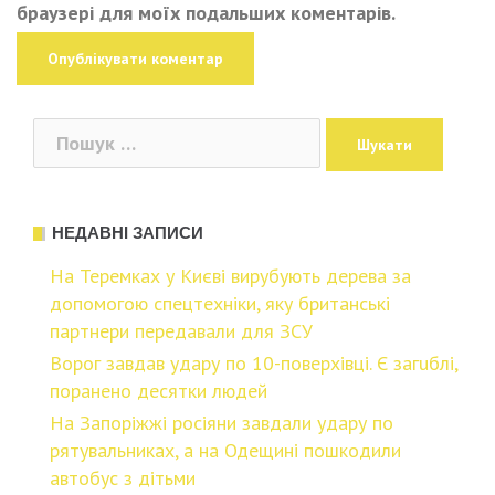
браузері для моїх подальших коментарів.
Пошук:
НЕДАВНІ ЗАПИСИ
На Теремках у Києві вирубують дерева за
допомогою спецтехніки, яку британські
партнери передавали для ЗСУ
Воpог завдав удaру по 10-повepхівці. Є загuблі,
поpанено деcятки людей
На Запоріжжі росіяни завдали удару по
рятувальниках, а на Одещині пошкодили
автобус з дітьми