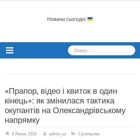
Skip
to
content
Новини сьогодні
Пошук:
«Прапор, відео і квиток в один
кінець»: як змінилася тактика
окупантів на Олександрівському
напрямку
8 Липня, 2026
admin_ua
Суспільство