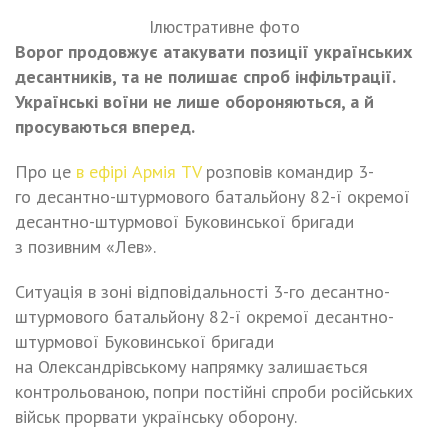
Ілюстративне фото
Ворог продовжує атакувати позиції українських
десантників, та не полишає спроб інфільтрації.
Українські воїни не лише обороняються, а й
просуваються вперед.
Про це
в ефірі Армія TV
розповів командир 3-
го десантно-штурмового батальйону 82-ї окремої
десантно-штурмової Буковинської бригади
з позивним «Лев».
Ситуація в зоні відповідальності 3-го десантно-
штурмового батальйону 82-ї окремої десантно-
штурмової Буковинської бригади
на Олександрівському напрямку залишається
контрольованою, попри постійні спроби російських
військ прорвати українську оборону.