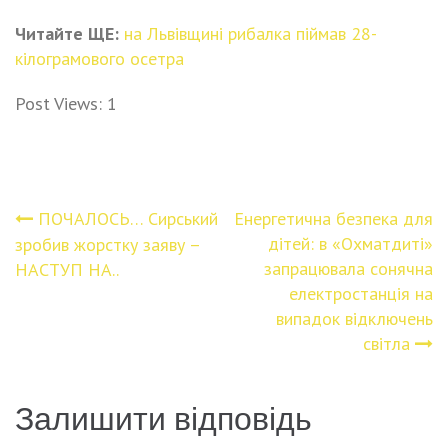
Читайте ЩЕ:
на Львівщині рибалка піймав 28-
кілограмового осетра
Post Views:
1
ПОЧАЛОСЬ… Сирський
Енергетична безпека для
Навігація
дітей: в «Охматдиті»
зробив жорстку заяву –
запрацювала сонячна
НАСТУП НА..
записів
електростанція на
випадок відключень
світла
Залишити відповідь