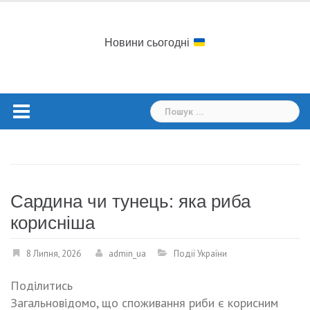
Skip
to
content
Новини сьогодні
Пошук:
Сардина чи тунець: яка риба
корисніша
8 Липня, 2026
admin_ua
Події України
Поділитись
Загальновідомо, що споживання риби є корисним