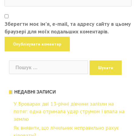
Зберегти моє ім'я, e-mail, та адресу сайту в цьому
браузері для моїх подальших коментарів.
Пошук:
НЕДАВНІ ЗАПИСИ
У Броварах дві 13-річні дівчини залізли на
потяг: одна отримала удар струмом і впала на
землю
Як виявити, що лiчильник непpавильно pахує
кіловати?