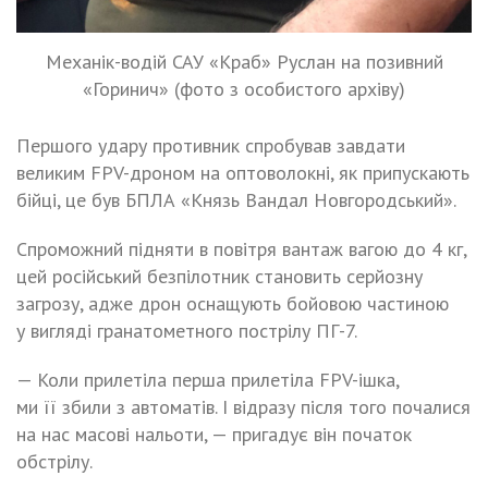
Механік-водій САУ «Краб» Руслан на позивний
«Горинич» (фото з особистого архіву)
Першого удару противник спробував завдати
великим FPV-дроном на оптоволокні, як припускають
бійці, це був БПЛА «Князь Вандал Новгородський».
Спроможний підняти в повітря вантаж вагою до 4 кг,
цей російський безпілотник становить серйозну
загрозу, адже дрон оснащують бойовою частиною
у вигляді гранатометного пострілу ПГ-7.
— Коли прилетіла перша прилетіла FPV-ішка,
ми її збили з автоматів. І відразу після того почалися
на нас масові нальоти, — пригадує він початок
обстрілу.