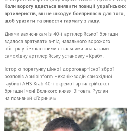
Коли ворогу вдається виявити позиції українських
артилеристів, він не шкодує боєприпасів для того,
щоб уразити та вивести гармату з ладу.
Днями захисникам із 40-ї артилерійської бригади
вдалося врятувати з-під навального ворожого
обстрілу безпілотними літальними апаратами
самохідну артилерійську установку «Краб».
Історію порятунку цінної дороговартісної зброї
розповів АрміяInform механік-водій самохідної
гаубиці AHS Krab 40-ї окремої артилерійської
бригади імені Великого князя Вітовта Руслан
на позивний «Горинич».