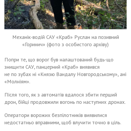
Механік-водій САУ «Краб» Руслан на позивний
«Горинич» (фото з особистого архіву)
Попри те, що ворог був налаштований будь-що
знищити САУ, панцерний «Краб» виявився
не по зубах ні «Князю Вандалу Новгородському», ані
«Молніям».
Після того, як з автоматів вдалося збити перший
дрон, бійці продовжили вогонь по наступних дронах.
Оператори ворожих безпілотників виявилися
недостатньо вправними, щоб влучити точно в ціль.