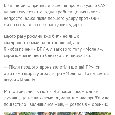
Бійці негайно прийняли рішення про евакуацію САУ
на запасну позицію, одна зробити це виявилось
непросто, адже після першого удару противник
миттєво завдав серії наступних ударів.
Цього разу росіяни вже били не лише
квадрокоптерами на оптоволокні, але
й небезпечними БПЛА літакового типу «Молнія»,
спроможними нести близько 5 кг вибухівки.
— Після першого дрона залетіли ще дві FPV-іхи,
а за ними відразу зграєю три «Молнії». Потім ще дві
штуки «Молнії».
Ми їх збивали, як могли. Я з пацанчиком одним
думали, що не виживемо, думали, що нас приб’є. Але
пощастило і залишилися живі, — розповів «Горинич».