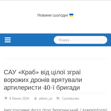
Skip
to
content
Новини сьогодні
Пошук:
САУ «Краб» від цілої зграї
ворожих дронів врятували
артилеристи 40-ї бригади
8 Липня, 2026
admin_ua
Суспільство
Ілюстративне фото (Ігор Березинський / АрміяInform)