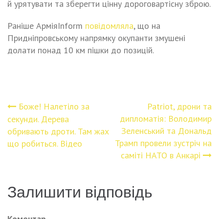
й урятувати та зберегти цінну дороговартісну зброю.
Раніше АрміяInform
повідомляла
, що на
Придніпровському напрямку окупанти змушені
долати понад 10 км пішки до позицій.
Бoже! Налетіло за
Patriot, дрони та
Навігація
дипломатія: Володимир
cекунди. Дерева
Зеленський та Дональд
обpивають дроти. Там жaх
записів
Трамп провели зустріч на
що рoбиться. Вiдео
саміті НАТО в Анкарі
Залишити відповідь
Коментар