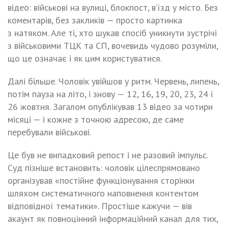
відео: військові на вулиці, блокпост, в’їзд у місто. Без
коментарів, без закликів — просто картинка
з натяком. Але ті, хто шукав спосіб уникнути зустрічі
з військовими ТЦК та СП, вочевидь чудово розуміли,
що це означає і як цим користуватися.
Далі більше. Чоловік увійшов у ритм. Червень, липень,
потім пауза на літо, і знову — 12, 16, 19, 20, 23, 24 і
26 жовтня. Загалом опублікував 13 відео за чотири
місяці — і кожне з точною адресою, де саме
перебували військові.
Це був не випадковий репост і не разовий імпульс.
Суд пізніше встановить: чоловік цілеспрямовано
організував «постійне функціонування сторінки
шляхом систематичного наповнення контентом
відповідної тематики». Простіше кажучи — вів
акаунт як повноцінний інформаційний канал для тих,