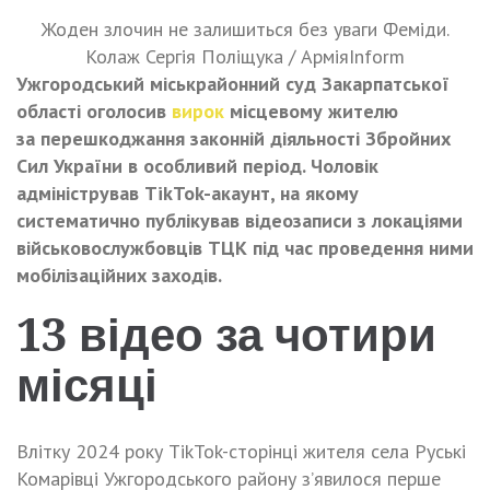
Жоден злочин не залишиться без уваги Феміди.
Колаж Сергія Поліщука / АрміяInform
Ужгородський міськрайонний суд Закарпатської
області оголосив
вирок
місцевому жителю
за перешкоджання законній діяльності Збройних
Сил України в особливий період. Чоловік
адміністрував TikTok-акаунт, на якому
систематично публікував відеозаписи з локаціями
військовослужбовців ТЦК під час проведення ними
мобілізаційних заходів.
13 відео за чотири
місяці
Влітку 2024 року TikTok-сторінці жителя села Руські
Комарівці Ужгородського району з’явилося перше