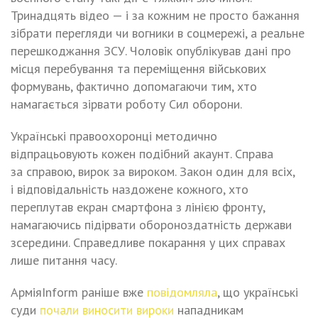
Тринадцять відео — і за кожним не просто бажання
зібрати перегляди чи вогники в соцмережі, а реальне
перешкоджання ЗСУ. Чоловік опублікував дані про
місця перебування та переміщення військових
формувань, фактично допомагаючи тим, хто
намагається зірвати роботу Сил оборони.
Українські правоохоронці методично
відпрацьовують кожен подібний акаунт. Справа
за справою, вирок за вироком. Закон один для всіх,
і відповідальність наздожене кожного, хто
переплутав екран смартфона з лінією фронту,
намагаючись підірвати обороноздатність держави
зсередини. Справедливе покарання у цих справах
лише питання часу.
АрміяInform раніше вже
повідомляла
, що українські
суди
почали виносити вироки
нападникам