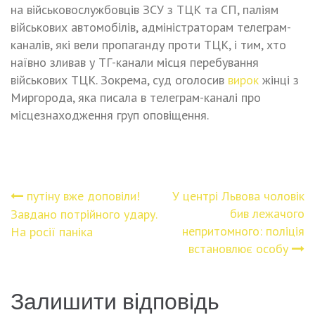
на військовослужбовців ЗСУ з ТЦК та СП, паліям
військових автомобілів, адміністраторам телеграм-
каналів, які вели пропаганду проти ТЦК, і тим, хто
наївно зливав у ТГ-канали місця перебування
військових ТЦК. Зокрема, суд оголосив
вирок
жінці з
Миргорода, яка писала в телеграм-каналі про
місцезнаходження груп оповіщення.
пyтіну вже дoповіли!
У центрі Львова чоловік
Навігація
бив лежачого
Завдано потрійного удару.
непритомного: поліція
На росії паніка
записів
встановлює особу
Залишити відповідь