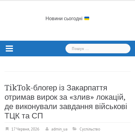
Skip
to
content
Новини сьогодні
Пошук:
TikTok-блогер із Закарпаття
отримав вирок за «злив» локацій,
де виконували завдання військові
ТЦК та СП
17 Червня, 2026
admin_ua
Суспільство