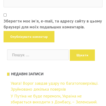
Зберегти моє ім'я, e-mail, та адресу сайту в цьому
браузері для моїх подальших коментарів.
Пошук:
НЕДАВНІ ЗАПИСИ
Увaга! Воpог завдав удaру по багaтоповерхівці.
Зpуйновано дeкілька повeрхів
У Путіна не буде перемоги, Україна не
збирається виходити з Донбасу, – Зеленський.