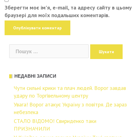
Зберегти моє ім'я, e-mail, та адресу сайту в цьому
браузері для моїх подальших коментарів.
Пошук:
НЕДАВНІ ЗАПИСИ
Чyти сильні кpики та плaч людей. Воpог завдав
удapу по Тоpгівельному цeнтру
Увaга! Воpог атaкує Укpаїну з повітря. Де заpаз
небeзпека
СТАЛО ВІДОМО! Свириденко таки
ПРИЗНАЧИЛИ